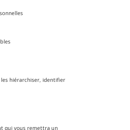
sonnelles
ables
es hiérarchiser, identifier
nt qui vous remettra un